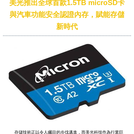
美光推出全球首款1.5TB microSD卡
與汽車功能安全認證內存，賦能存儲
新時代
存儲技術正以令人矚目的步伐邁進，而美光科技作為行業巨