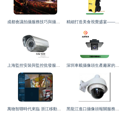
成都會議拍攝服務技巧與攝像服務全攻略
精細打造美食視覺盛宴——魔都頂尖產品攝影公司探秘
上海監控安裝與監控批發服務 打造安全與藝術并存的視覺系統
深圳車載攝像頭生產廠家的美術設計魅力 功能與美學的完美融合
萬物智聯時代來臨 浙江移動物聯網連接破億帶來的改變與美學啟示
黑龍江進口攝像頭報關服務圖片_高清圖_細節圖